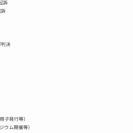
起訴
起訴
罪判決
冊子発行等）
ジウム開催等）