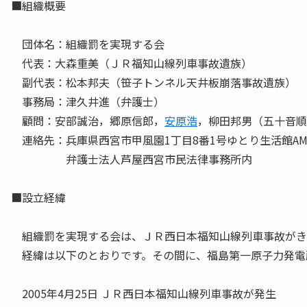
■組織概要
団体名：組織罰を実現する会
代表：大森重美（ＪＲ福知山線列車事故遺族）
副代表：松本邦夫（笹子トンネル天井板崩落事故遺族）
事務局：津久井進（弁護士）
顧問：安部誠治，郷原信郎，
安原浩
，柳田邦男（五十音順
連絡先：兵庫県西宮市甲風園1丁目8番1号ゆとり生活館AMI
弁護士法人芦屋西宮市民法律事務所内
■設立経緯
組織罰を実現する会は、ＪＲ西日本福知山線列車事故がき
経緯は以下のとおりです。その間に、福島第一原子力発電
2005年4月25日 ＪＲ西日本福知山線列車事故が発生