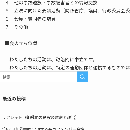
４ 他の事故遺族・事故被害者との情報交換
５ 立法に向けた要請活動（関係省庁、議員、行政委員会委
６ 会員・賛同者の増員
７ その他
■会の立ち位置
わたしたちの活動は、政治的に中立です。
わたしたちの活動は、特定の運動団体と連携するものでは
最近の投稿
リフレット（組織罰の創設の意義と趣旨）
第83回 組織罰を実現する会コアメンバー会議