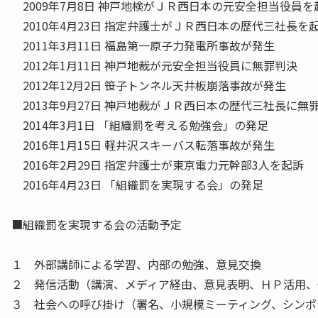
2009年7月8日 神戸地検がＪＲ西日本の元安全担当役員を
2010年4月23日 指定弁護士がＪＲ西日本の歴代三社長を
2011年3月11日 福島第一原子力発電所事故が発生
2012年1月11日 神戸地裁が元安全担当役員に無罪判決
2012年12月2日 笹子トンネル天井板崩落事故が発生
2013年9月27日 神戸地裁がＪＲ西日本の歴代三社長に無
2014年3月1日 「組織罰を考える勉強会」の発足
2016年1月15日 軽井沢スキーバス転落事故が発生
2016年2月29日 指定弁護士が東京電力元幹部3人を起訴
2016年4月23日 「組織罰を実現する会」の発足
■組織罰を実現する会の活動予定
１ 外部講師による学習、内部の勉強、意見交換
２ 発信活動（講演、メディア経由、意見表明、ＨＰ活用、
３ 社会への呼び掛け（署名、小規模ミーティング、シンポ