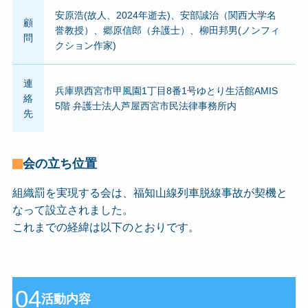
安原浩(故人、2024年逝去)、安部誠治（関西大学名
顧
誉教授）、郷原信郎（弁護士）、柳田邦男(ノンフィ
問
クション作家)
連
兵庫県西宮市甲風園1丁目8番1号ゆとり生活館AMIS
絡
5階 弁護士法人芦屋西宮市民法律事務所内
先
会の立ち位置
組織罰を実現する会は、福知山線列車脱線事故が契機と
なって設立されました。
これまでの経緯は以下のとおりです。
04
活動内容