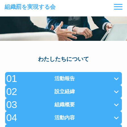
組織罰を実現する会
わたしたちについて
01
活動報告
02
設立経緯
03
組織概要
04
活動内容