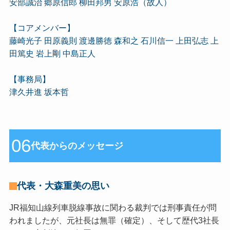
安部誠治 郷原信郎 柳田邦男 安原浩（故人）
【コアメンバー】
藤崎光子 田原義則 渡邊勝徳 森和之 石川信一 上田弘志 上
田篤史 岩上剛 中島正人
【事務局】
津久井進 坂本哲
06
代表からのメッセージ
代表・大森重美の思い
JR福知山線列車脱線事故に関わる裁判では刑事責任が問
われましたが、元社長は無罪（確定）、そして歴代3社長