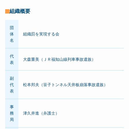
組織概要
団
体
組織罰を実現する会
名
代
大森重美（ＪＲ福知山線列車事故遺族）
表
副
代
松本邦夫（笹子トンネル天井板崩落事故遺族）
表
事
務
津久井進（弁護士）
局