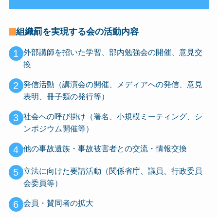
組織罰を実現する会の活動内容
1
外部講師を招いた学習、部内勉強会の開催、意見交
換
2
発信活動（講演会の開催、メディアへの発信、意見
表明、冊子類の発行等）
3
社会への呼び掛け（署名、小規模ミーティング、シ
ンポジウム開催等）
4
他の事故遺族・事故被害者との交流・情報交換
5
立法に向けた要請活動（関係省庁、議員、行政委員
会委員等）
6
会員・賛同者の拡大